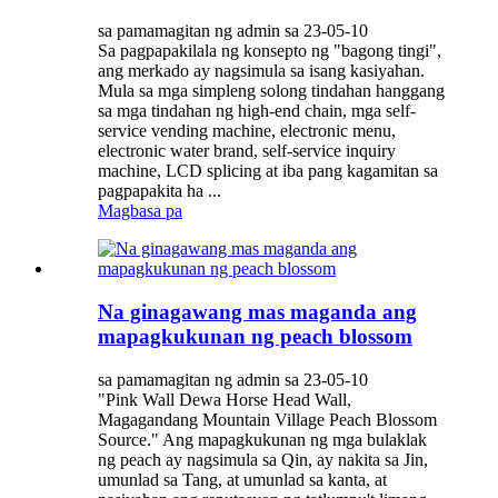
sa pamamagitan ng admin sa 23-05-10
Sa pagpapakilala ng konsepto ng "bagong tingi",
ang merkado ay nagsimula sa isang kasiyahan.
Mula sa mga simpleng solong tindahan hanggang
sa mga tindahan ng high-end chain, mga self-
service vending machine, electronic menu,
electronic water brand, self-service inquiry
machine, LCD splicing at iba pang kagamitan sa
pagpapakita ha ...
Magbasa pa
Na ginagawang mas maganda ang
mapagkukunan ng peach blossom
sa pamamagitan ng admin sa 23-05-10
"Pink Wall Dewa Horse Head Wall,
Magagandang Mountain Village Peach Blossom
Source." Ang mapagkukunan ng mga bulaklak
ng peach ay nagsimula sa Qin, ay nakita sa Jin,
umunlad sa Tang, at umunlad sa kanta, at