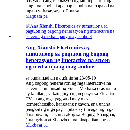
nasiyahan ang reputasyon ng tatlumpu't limang
langit na langit at apatnapu't anim na mapalad na
lupain sa kasaysayan. Para sa ...
Magbasa pa
Ang Xianshi Electronics ay
tumutulong sa pagtuon ng bagong
henerasyon ng interactive na screen
ng media upang mag -online!
sa pamamagitan ng admin sa 23-05-10
Ang bagong henerasyon ng mga interactive na
screen na inilunsad ng Focus Media sa oras na ito
ay kabilang sa kategorya ng negosyo sa Elevator
TV, at ang mga pag -andar ay mas
komprehensibo, hanggang ngayon, ang unang
pangkat ng mga pag -update ay tumagal ng mga
4 na buwan, na sumasakop sa Beijing, Shanghai,
Guangzhou at Shenzhen, na pinapalitan ang o ...
Magbasa pa