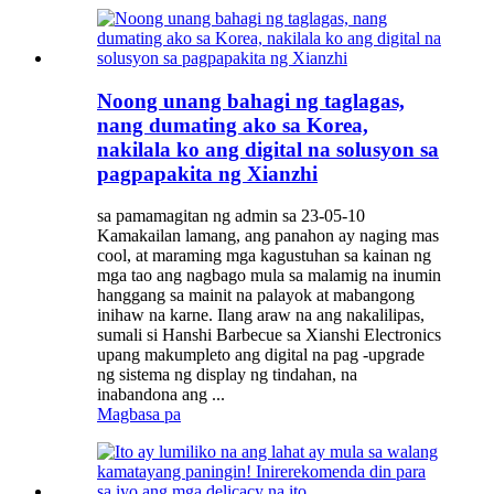
Noong unang bahagi ng taglagas,
nang dumating ako sa Korea,
nakilala ko ang digital na solusyon sa
pagpapakita ng Xianzhi
sa pamamagitan ng admin sa 23-05-10
Kamakailan lamang, ang panahon ay naging mas
cool, at maraming mga kagustuhan sa kainan ng
mga tao ang nagbago mula sa malamig na inumin
hanggang sa mainit na palayok at mabangong
inihaw na karne. Ilang araw na ang nakalilipas,
sumali si Hanshi Barbecue sa Xianshi Electronics
upang makumpleto ang digital na pag -upgrade
ng sistema ng display ng tindahan, na
inabandona ang ...
Magbasa pa