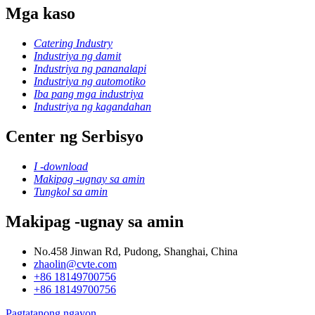
Mga kaso
Catering Industry
Industriya ng damit
Industriya ng pananalapi
Industriya ng automotiko
Iba pang mga industriya
Industriya ng kagandahan
Center ng Serbisyo
I -download
Makipag -ugnay sa amin
Tungkol sa amin
Makipag -ugnay sa amin
No.458 Jinwan Rd, Pudong, Shanghai, China
zhaolin@cvte.com
+86 18149700756
+86 18149700756
Pagtatanong ngayon