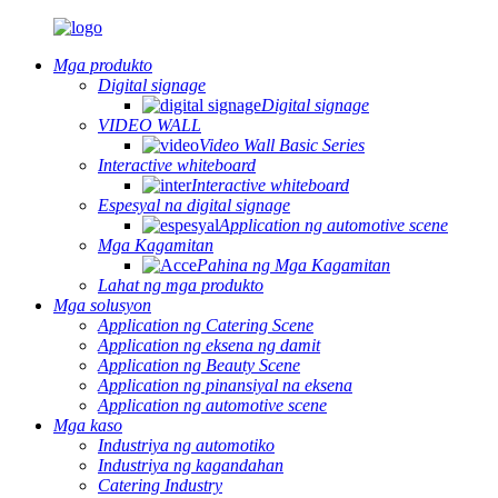
Mga produkto
Digital signage
Digital signage
VIDEO WALL
Video Wall Basic Series
Interactive whiteboard
Interactive whiteboard
Espesyal na digital signage
Application ng automotive scene
Mga Kagamitan
Pahina ng Mga Kagamitan
Lahat ng mga produkto
Mga solusyon
Application ng Catering Scene
Application ng eksena ng damit
Application ng Beauty Scene
Application ng pinansiyal na eksena
Application ng automotive scene
Mga kaso
Industriya ng automotiko
Industriya ng kagandahan
Catering Industry