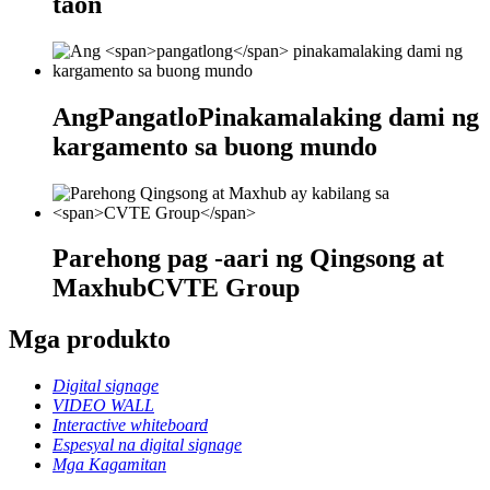
taon
Ang
Pangatlo
Pinakamalaking dami ng
kargamento sa buong mundo
Parehong pag -aari ng Qingsong at
Maxhub
CVTE Group
Mga produkto
Digital signage
VIDEO WALL
Interactive whiteboard
Espesyal na digital signage
Mga Kagamitan