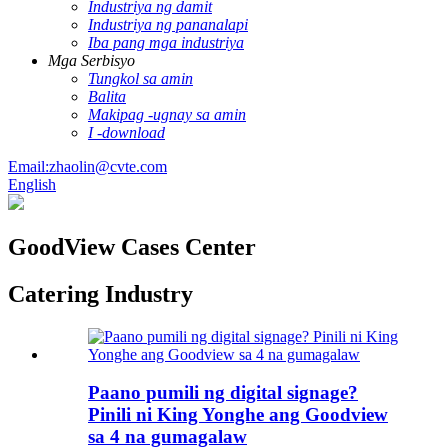
Industriya ng damit
Industriya ng pananalapi
Iba pang mga industriya
Mga Serbisyo
Tungkol sa amin
Balita
Makipag -ugnay sa amin
I -download
Email:zhaolin@cvte.com
English
GoodView Cases Center
Catering Industry
Paano pumili ng digital signage?
Pinili ni King Yonghe ang Goodview
sa 4 na gumagalaw