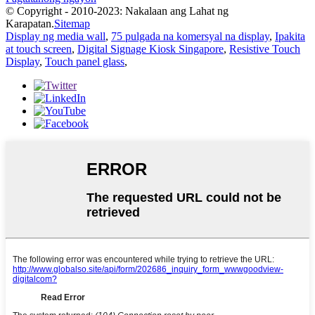
© Copyright - 2010-2023: Nakalaan ang Lahat ng
Karapatan.
Sitemap
Display ng media wall
,
75 pulgada na komersyal na display
,
Ipakita
at touch screen
,
Digital Signage Kiosk Singapore
,
Resistive Touch
Display
,
Touch panel glass
,