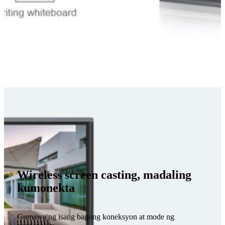
Wireless screen casting, madaling
kumonekta
Gumawa ng isang bagong koneksyon at mode ng