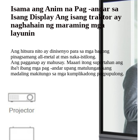
Isama ang Anim na Pag -andar sa
Isang Display Ang isang traktor ay
naghahain ng maraming mga
layunin
Ang hitsura nito ay dinisenyo para sa mga bagong
pinagsamang all-metal at mas naka-istilong.
Ang pagganap ay mahusay. Maaari itong suportahan ang
iba't ibang mga pag -andar upang matulungan kang
madaling makitungo sa mga kumplikadong pagpupulong.