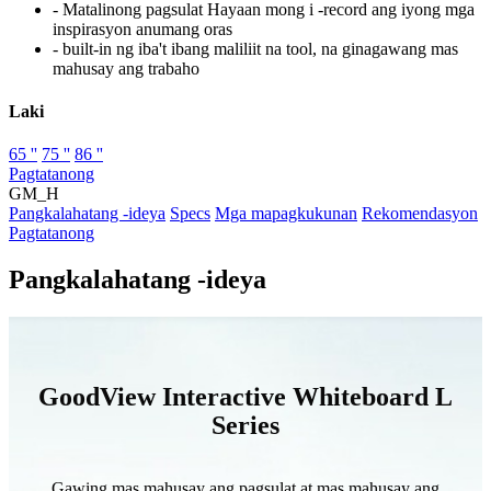
- Matalinong pagsulat Hayaan mong i -record ang iyong mga
inspirasyon anumang oras
- built-in ng iba't ibang maliliit na tool, na ginagawang mas
mahusay ang trabaho
Laki
65 ''
75 ''
86 ''
Pagtatanong
GM_H
Pangkalahatang -ideya
Specs
Mga mapagkukunan
Rekomendasyon
Pagtatanong
Pangkalahatang -ideya
GoodView Interactive Whiteboard L
Series
Gawing mas mahusay ang pagsulat at mas mahusay ang