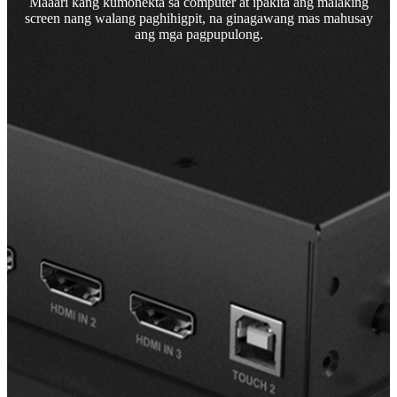
Maaari kang kumonekta sa computer at ipakita ang malaking
screen nang walang paghihigpit, na ginagawang mas mahusay
ang mga pagpupulong.