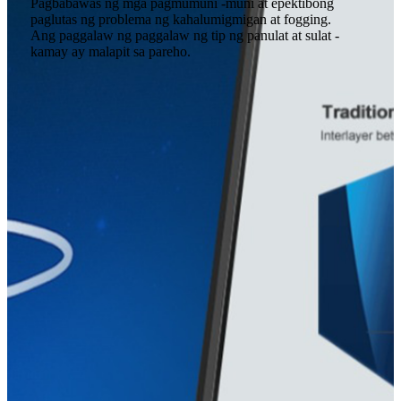
Pagbabawas ng mga pagmumuni -muni at epektibong
paglutas ng problema ng kahalumigmigan at fogging.
Ang paggalaw ng paggalaw ng tip ng panulat at sulat -
kamay ay malapit sa pareho.