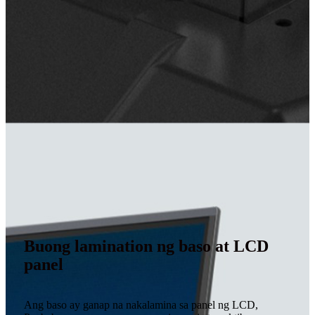
Buong lamination ng baso at LCD
panel
Ang baso ay ganap na nakalamina sa panel ng LCD,