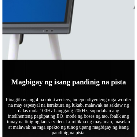
Magbigay ng isang pandinig na pista
Pinagtibay ang 4 na mid-tweeters, independiyenteng mga woofer
na may espesyal na istraktura ng lukab, malawak na saklaw ng
dalas mula 100Hz hanggang 20kHz, suportahan ang
intelihenteng paglipat ng EQ, mode ng boses ng tao, ibalik ang
tunay na tinig ng tao sa video. Lumilikha ng mayaman, maselan
at malawak na mga epekto ng tunog upang magbigay ng isang
pandinig na pista.