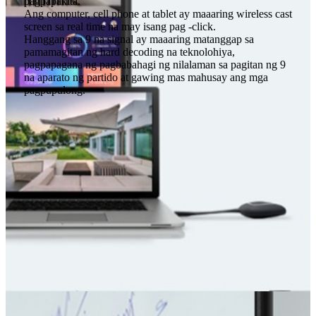
pagpapakita.
Ang computer, cell phone at tablet ay maaaring wireless cast
screen sa real time na may isang pag -click.
Hanggang sa 9 na signal ay maaaring matanggap sa
pamamagitan ng hard decoding na teknolohiya,
pagpapagana ng pagbabahagi ng nilalaman sa pagitan ng 9
na aparato ng partido at gawing mas mahusay ang mga
pagpupulong.