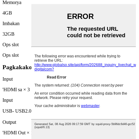
Memorya
4GB
Imbakan
32GB
Ops slot
Ops slot
Pagkakakonekta at Tunog
Input
'HDMI sa × 3
Input
USB- USB2.0 × 3 ， USB3.0 × 3
Output
'HDMI Out × 1