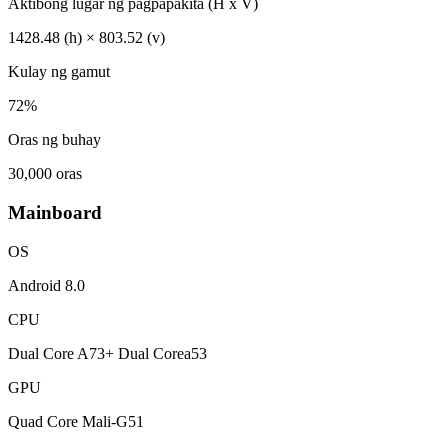
Aktibong lugar ng pagpapakita (H x V)
1428.48 (h) × 803.52 (v)
Kulay ng gamut
72%
Oras ng buhay
30,000 oras
Mainboard
OS
Android 8.0
CPU
Dual Core A73+ Dual Corea53
GPU
Quad Core Mali-G51