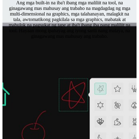
Ang mga built-in na iba't ibang mga maliliit na tool, na
ginagawang mas mahusay ang trabaho na magdagdag ng mga
multi-dimensional na graphics, mga talahanayan, malagkit na
tala, awtomatikong pagkilala sa mga graphics, mabatak at
mabulok na pagsukat ng tape at iba't ibang iba pang maliliit na
tool. Hayaan mong ipahayag ang iyong sarili nang malaya, na
ginagawang mas mahusay ang trabaho.