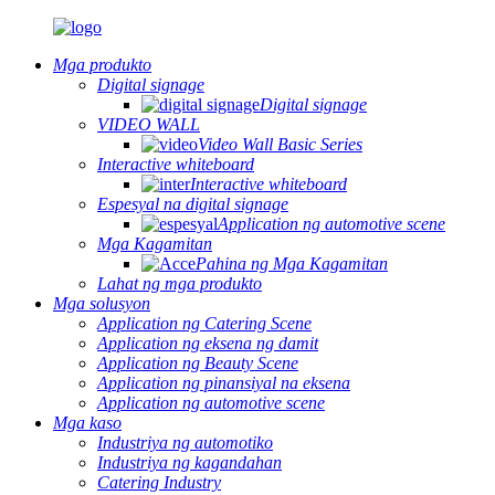
Mga produkto
Digital signage
Digital signage
VIDEO WALL
Video Wall Basic Series
Interactive whiteboard
Interactive whiteboard
Espesyal na digital signage
Application ng automotive scene
Mga Kagamitan
Pahina ng Mga Kagamitan
Lahat ng mga produkto
Mga solusyon
Application ng Catering Scene
Application ng eksena ng damit
Application ng Beauty Scene
Application ng pinansiyal na eksena
Application ng automotive scene
Mga kaso
Industriya ng automotiko
Industriya ng kagandahan
Catering Industry