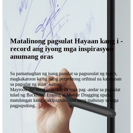
Matalinong pagsulat Hayaan kang i -
record ang iyong mga inspirasyon
anumang oras
Sa pamamagitan ng isang panulat sa pagsusulat ng touch,
magkakaroon ka ng isang perpektong orihinal na karanasan
sa pagsulat ng sulat -kamay.
Mayroon din itong praktikal na mga pag -andar sa pagsulat
tulad ng Backhand Erasing at Mobile Dragging upang
matulungan kang makipagtulungan nang mahusay sa mga
pagpupulong.